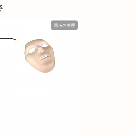
さ
思考の整理