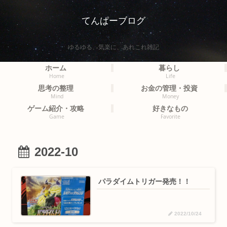
てんぱーブログ
ゆるゆる、気楽に、あれこれ雑記
ホーム
暮らし
Home
Life
思考の整理
お金の管理・投資
Mind
Money
ゲーム紹介・攻略
好きなもの
Game
Favorite
2022-10
パラダイムトリガー発売！！
2022/10/24