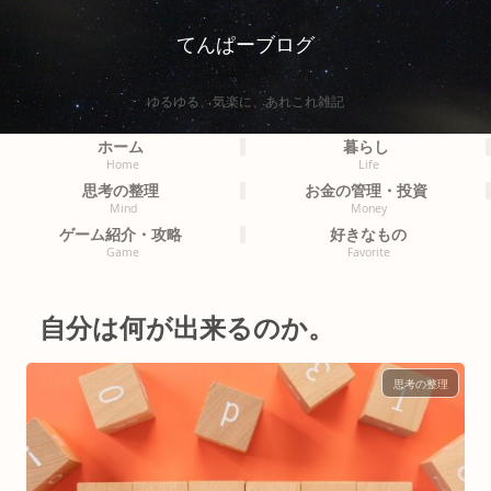
てんぱーブログ
ゆるゆる、気楽に、あれこれ雑記
ホーム
暮らし
Home
Life
思考の整理
お金の管理・投資
Mind
Money
ゲーム紹介・攻略
好きなもの
Game
Favorite
自分は何が出来るのか。
思考の整理