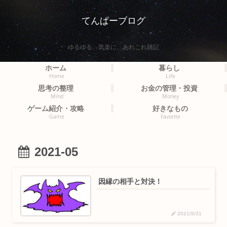
てんぱーブログ
ゆるゆる、気楽に、あれこれ雑記
ホーム
暮らし
Home
Life
思考の整理
お金の管理・投資
Mind
Money
ゲーム紹介・攻略
好きなもの
Game
Favorite
2021-05
因縁の相手と対決！
2021/5/31