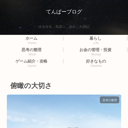
てんぱーブログ
ゆるゆる、気楽に、あれこれ雑記
ホーム
暮らし
Home
Life
思考の整理
お金の管理・投資
Mind
Money
ゲーム紹介・攻略
好きなもの
Game
Favorite
俯瞰の大切さ
思考の整理