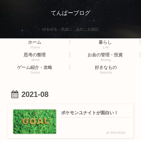
てんぱーブログ
ゆるゆる、気楽に、あれこれ雑記
ホーム
暮らし
Home
Life
思考の整理
お金の管理・投資
Mind
Money
ゲーム紹介・攻略
好きなもの
Game
Favorite
2021-08
ポケモンユナイトが面白い！
2021/8/26