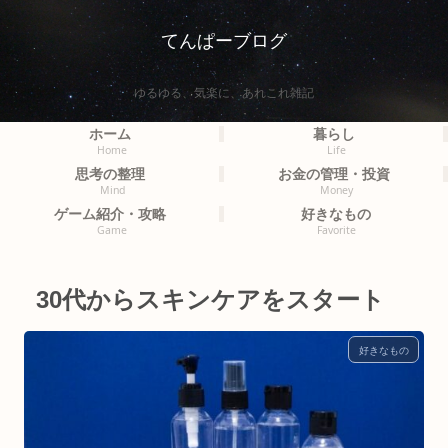
てんぱーブログ
ゆるゆる、気楽に、あれこれ雑記
ホーム
暮らし
Home
Life
思考の整理
お金の管理・投資
Mind
Money
ゲーム紹介・攻略
好きなもの
Game
Favorite
30代からスキンケアをスタート
好きなもの