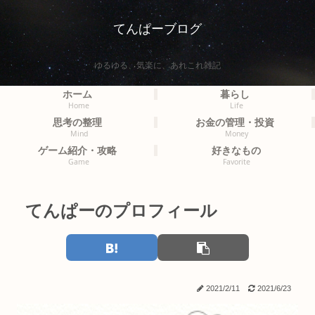
てんぱーブログ
ゆるゆる、気楽に、あれこれ雑記
ホーム
暮らし
Home
Life
思考の整理
お金の管理・投資
Mind
Money
ゲーム紹介・攻略
好きなもの
Game
Favorite
てんぱーのプロフィール
2021/2/11
2021/6/23