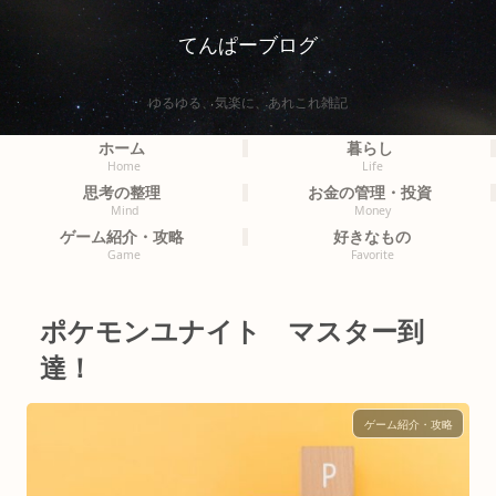
てんぱーブログ
ゆるゆる、気楽に、あれこれ雑記
ホーム
暮らし
Home
Life
思考の整理
お金の管理・投資
Mind
Money
ゲーム紹介・攻略
好きなもの
Game
Favorite
ポケモンユナイト マスター到
達！
ゲーム紹介・攻略