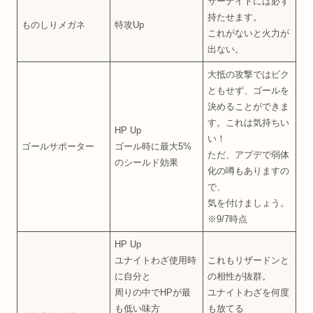
サーナイトには必ず
持たせます。
ものしりメガネ
特攻Up
これがないと火力が
出ない。
大抵の攻撃ではビク
ともせず、ゴールを
決めることができま
す。これは気持ちい
HP Up
い！
ゴールサポーター
ゴール時に最大5%
ただ、アプデで弱体
のシールド効果
化の噂もありますの
で、
気を付けましょう。
※9/7時点
HP Up
ユナイトわざ使用時
これもリザードンと
に自分と
の相性が抜群。
周りの中でHPが最
ユナイトわざを何度
も低い味方
も放てる