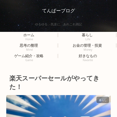
てんぱーブログ
ゆるゆる、気楽に、あれこれ雑記
ホーム
暮らし
Home
Life
思考の整理
お金の管理・投資
Mind
Money
ゲーム紹介・攻略
好きなもの
Game
Favorite
楽天スーパーセールがやってき
た！
暮らし