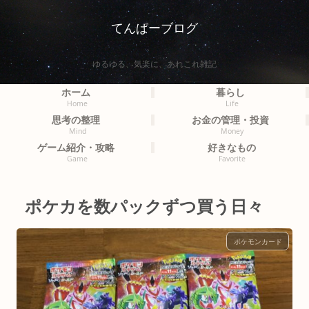
てんぱーブログ
ゆるゆる、気楽に、あれこれ雑記
ホーム
暮らし
Home
Life
思考の整理
お金の管理・投資
Mind
Money
ゲーム紹介・攻略
好きなもの
Game
Favorite
ポケカを数パックずつ買う日々
ポケモンカード