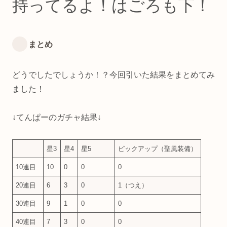
持ってるよ！はごろも下！
まとめ
どうでしたでしょうか！？今回引いた結果をまとめてみ
ました！
↓てんぱーのガチャ結果↓
星3
星4
星5
ピックアップ（聖風装備）
10連目
10
0
0
0
20連目
6
3
0
1（つえ）
30連目
9
1
0
0
40連目
7
3
0
0