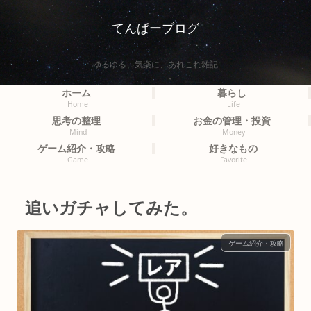
てんぱーブログ
ゆるゆる、気楽に、あれこれ雑記
ホーム
暮らし
Home
Life
思考の整理
お金の管理・投資
Mind
Money
ゲーム紹介・攻略
好きなもの
Game
Favorite
追いガチャしてみた。
ゲーム紹介・攻略