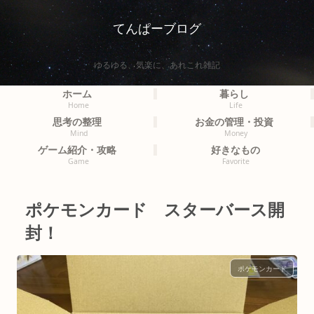
てんぱーブログ
ゆるゆる、気楽に、あれこれ雑記
ホーム
暮らし
Home
Life
思考の整理
お金の管理・投資
Mind
Money
ゲーム紹介・攻略
好きなもの
Game
Favorite
ポケモンカード スターバース開
封！
ポケモンカード