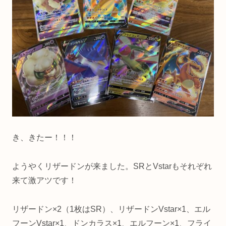
き、きたー！！！
ようやくリザードンが来ました。SRとVstarもそれぞれ
来て激アツです！
リザードン×2（1枚はSR）、リザードンVstar×1、エル
フーンVstar×1、ドンカラス×1、エルフーン×1、フライ