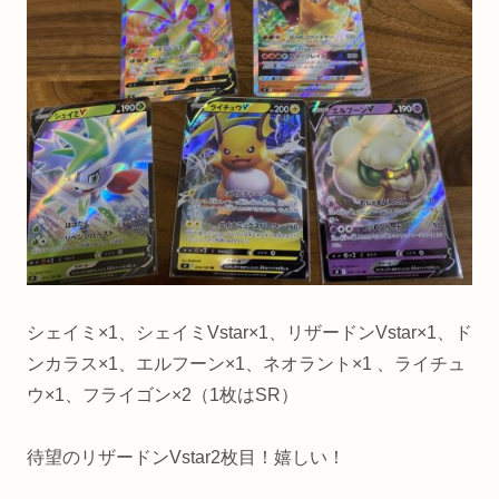
シェイミ×1、シェイミVstar×1、リザードンVstar×1、ド
ンカラス×1、エルフーン×1、ネオラント×1 、ライチュ
ウ×1、フライゴン×2（1枚はSR）
待望のリザードンVstar2枚目！嬉しい！