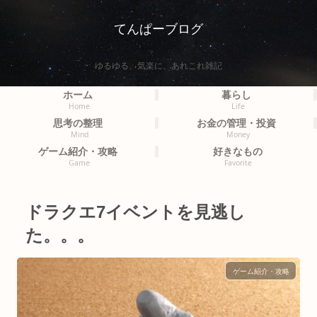
てんぱーブログ
ゆるゆる、気楽に、あれこれ雑記
ホーム
暮らし
Home
Life
思考の整理
お金の管理・投資
Mind
Money
ゲーム紹介・攻略
好きなもの
Game
Favorite
ドラクエ7イベントを見逃し
た。。。
ゲーム紹介・攻略