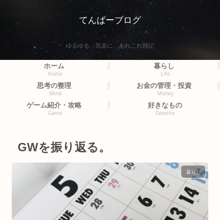
てんぱーブログ
ゆるゆる、気楽に、あれこれ雑記
ホーム
暮らし
Home
Life
思考の整理
お金の管理・投資
Mind
Money
ゲーム紹介・攻略
好きなもの
Game
Favorite
GWを振り返る。
暮らし