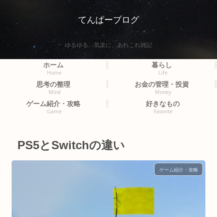
てんぱーブログ
ゆるゆる、気楽に、あれこれ雑記
ホーム
暮らし
Home
Life
思考の整理
お金の管理・投資
Mind
Money
ゲーム紹介・攻略
好きなもの
Game
Favorite
PS5とSwitchの違い
ゲーム紹介・攻略