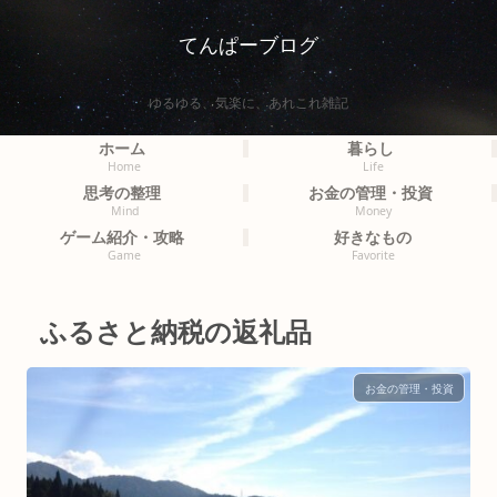
てんぱーブログ
ゆるゆる、気楽に、あれこれ雑記
ホーム
暮らし
Home
Life
思考の整理
お金の管理・投資
Mind
Money
ゲーム紹介・攻略
好きなもの
Game
Favorite
ふるさと納税の返礼品
お金の管理・投資