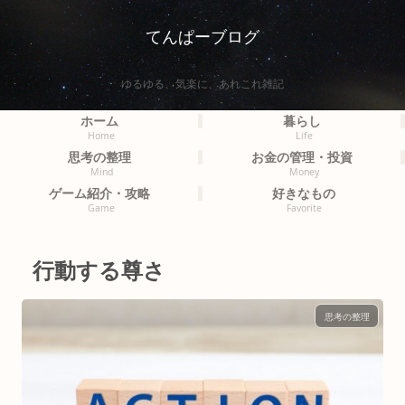
てんぱーブログ
ゆるゆる、気楽に、あれこれ雑記
ホーム
暮らし
Home
Life
思考の整理
お金の管理・投資
Mind
Money
ゲーム紹介・攻略
好きなもの
Game
Favorite
行動する尊さ
思考の整理