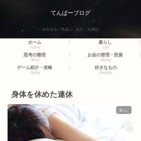
てんぱーブログ
ゆるゆる、気楽に、あれこれ雑記
ホーム
暮らし
Home
Life
思考の整理
お金の管理・投資
Mind
Money
ゲーム紹介・攻略
好きなもの
Game
Favorite
身体を休めた連休
暮らし