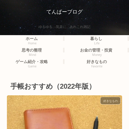
てんぱーブログ
ゆるゆる、気楽に、あれこれ雑記
ホーム
暮らし
Home
Life
思考の整理
お金の管理・投資
Mind
Money
ゲーム紹介・攻略
好きなもの
Game
Favorite
手帳おすすめ（2022年版）
好きなもの