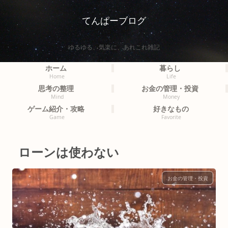
てんぱーブログ
ゆるゆる、気楽に、あれこれ雑記
ホーム
暮らし
Home
Life
思考の整理
お金の管理・投資
Mind
Money
ゲーム紹介・攻略
好きなもの
Game
Favorite
ローンは使わない
お金の管理・投資