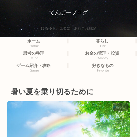
てんぱーブログ
ゆるゆる、気楽に、あれこれ雑記
ホーム
暮らし
Home
Life
思考の整理
お金の管理・投資
Mind
Money
ゲーム紹介・攻略
好きなもの
Game
Favorite
暑い夏を乗り切るために
暮らし