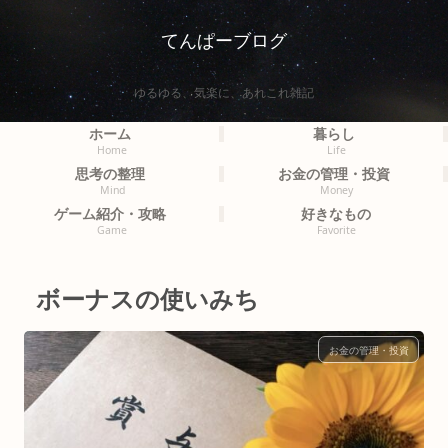
てんぱーブログ
ゆるゆる、気楽に、あれこれ雑記
ホーム
暮らし
Home
Life
思考の整理
お金の管理・投資
Mind
Money
ゲーム紹介・攻略
好きなもの
Game
Favorite
ボーナスの使いみち
お金の管理・投資