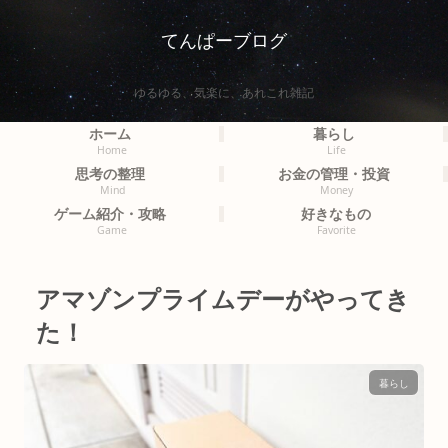
てんぱーブログ
ゆるゆる、気楽に、あれこれ雑記
ホーム
暮らし
Home
Life
思考の整理
お金の管理・投資
Mind
Money
ゲーム紹介・攻略
好きなもの
Game
Favorite
アマゾンプライムデーがやってき
た！
暮らし